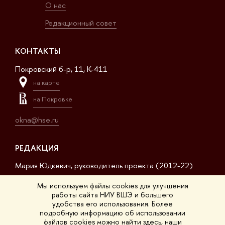
О нас
Редакционный совет
КОНТАКТЫ
Покровский б-р, 11, K-411
на карте
на Покровке
okna@hse.ru
РЕДАКЦИЯ
Мария Юдкевич, руководитель проекта (2012-22)
Дмитрий Дагаев, руководитель проекта (2022-23)
Мы используем файлы cookies для улучшения
работы сайта НИУ ВШЭ и большего
Сергей Матвеев, шеф-редактор (2017-23)
удобства его использования. Более
подробную информацию об использовании
Арсений Кустов, редактор сайта
файлов cookies можно найти
здесь
, наши