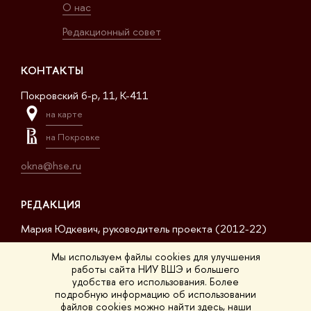
О нас
Редакционный совет
КОНТАКТЫ
Покровский б-р, 11, K-411
на карте
на Покровке
okna@hse.ru
РЕДАКЦИЯ
Мария Юдкевич, руководитель проекта (2012-22)
Дмитрий Дагаев, руководитель проекта (2022-23)
Мы используем файлы cookies для улучшения
работы сайта НИУ ВШЭ и большего
Сергей Матвеев, шеф-редактор (2017-23)
удобства его использования. Более
подробную информацию об использовании
Арсений Кустов, редактор сайта
файлов cookies можно найти
здесь
, наши