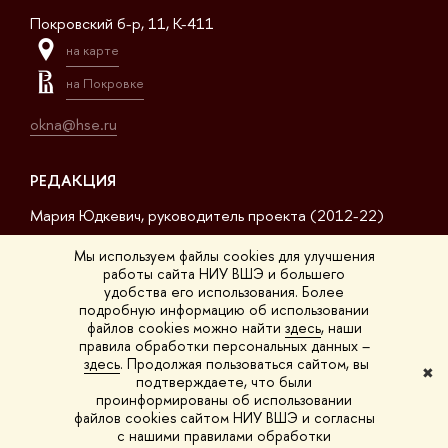
Покровский б-р, 11, K-411
на карте
на Покровке
okna@hse.ru
РЕДАКЦИЯ
Мария Юдкевич, руководитель проекта (2012-22)
Дмитрий Дагаев, руководитель проекта (2022-23)
Мы используем файлы cookies для улучшения
работы сайта НИУ ВШЭ и большего
Сергей Матвеев, шеф-редактор (2017-23)
удобства его использования. Более
подробную информацию об использовании
Арсений Кустов, редактор сайта
файлов cookies можно найти
здесь
, наши
правила обработки персональных данных –
Владимир Селивёрстов, обозреватель
здесь
. Продолжая пользоваться сайтом, вы
✖
подтверждаете, что были
Анна Шестакова, обозреватель
проинформированы об использовании
файлов cookies сайтом НИУ ВШЭ и согласны
с нашими правилами обработки