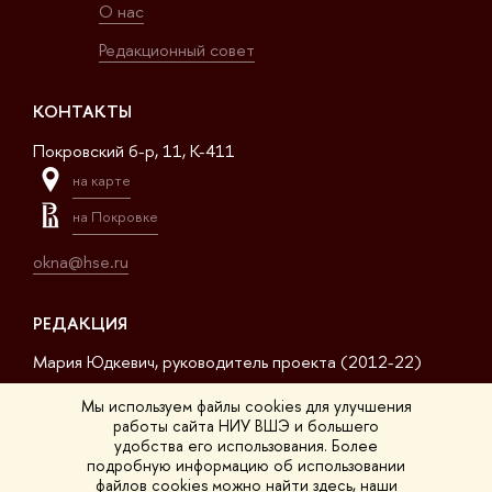
О нас
Редакционный совет
КОНТАКТЫ
Покровский б-р, 11, K-411
на карте
на Покровке
okna@hse.ru
РЕДАКЦИЯ
Мария Юдкевич, руководитель проекта (2012-22)
Дмитрий Дагаев, руководитель проекта (2022-23)
Мы используем файлы cookies для улучшения
работы сайта НИУ ВШЭ и большего
Сергей Матвеев, шеф-редактор (2017-23)
удобства его использования. Более
подробную информацию об использовании
Арсений Кустов, редактор сайта
файлов cookies можно найти
здесь
, наши