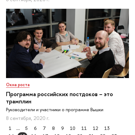
Окна роста
Программа российских постдоков – это
трамплин
Руководители и участники о программе Вышки
8 сентября, 2020 г.
1
...
5
6
7
8
9
10
11
12
13