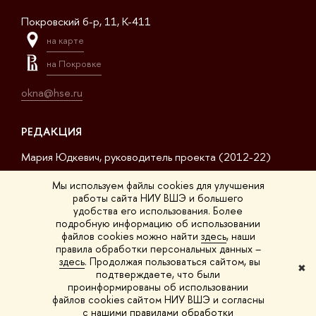
Покровский б-р, 11, K-411
на карте
на Покровке
okna@hse.ru
РЕДАКЦИЯ
Мария Юдкевич, руководитель проекта (2012-22)
Дмитрий Дагаев, руководитель проекта (2022-23)
Мы используем файлы cookies для улучшения
работы сайта НИУ ВШЭ и большего
Сергей Матвеев, шеф-редактор (2017-23)
удобства его использования. Более
подробную информацию об использовании
Арсений Кустов, редактор сайта
файлов cookies можно найти
здесь
, наши
правила обработки персональных данных –
Владимир Селивёрстов, обозреватель
здесь
. Продолжая пользоваться сайтом, вы
✖
подтверждаете, что были
Анна Шестакова, обозреватель
проинформированы об использовании
файлов cookies сайтом НИУ ВШЭ и согласны
с нашими правилами обработки