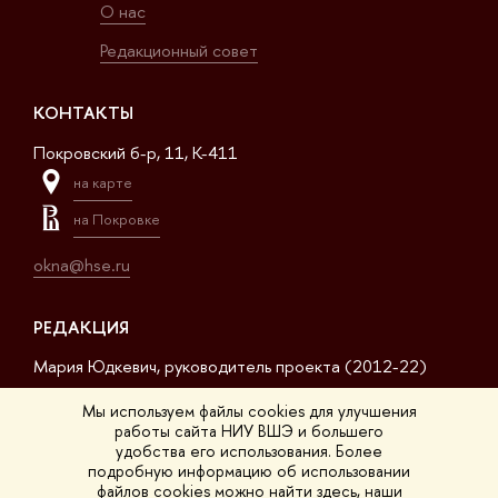
О нас
Редакционный совет
КОНТАКТЫ
Покровский б-р, 11, K-411
на карте
на Покровке
okna@hse.ru
РЕДАКЦИЯ
Мария Юдкевич, руководитель проекта (2012-22)
Дмитрий Дагаев, руководитель проекта (2022-23)
Мы используем файлы cookies для улучшения
работы сайта НИУ ВШЭ и большего
Сергей Матвеев, шеф-редактор (2017-23)
удобства его использования. Более
подробную информацию об использовании
Арсений Кустов, редактор сайта
файлов cookies можно найти
здесь
, наши