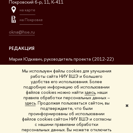
Покровский б-р, 11, K-411
на карте
на Покровке
okna@hse.ru
РЕДАКЦИЯ
Мария Юдкевич, руководитель проекта (2012-22)
Дмитрий Дагаев, руководитель проекта (2022-23)
Мы используем файлы cookies для улучшения
работы сайта НИУ ВШЭ и большего
Сергей Матвеев, шеф-редактор (2017-23)
удобства его использования. Более
подробную информацию об использовании
Арсений Кустов, редактор сайта
файлов cookies можно найти
здесь
, наши
правила обработки персональных данных –
Владимир Селивёрстов, обозреватель
здесь
. Продолжая пользоваться сайтом, вы
✖
подтверждаете, что были
Анна Шестакова, обозреватель
проинформированы об использовании
файлов cookies сайтом НИУ ВШЭ и согласны
с нашими правилами обработки
персональных данных. Вы можете отключить