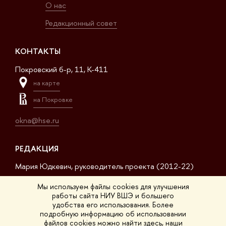
О нас
Редакционный совет
КОНТАКТЫ
Покровский б-р, 11, K-411
на карте
на Покровке
okna@hse.ru
РЕДАКЦИЯ
Мария Юдкевич, руководитель проекта (2012-22)
Дмитрий Дагаев, руководитель проекта (2022-23)
Мы используем файлы cookies для улучшения
работы сайта НИУ ВШЭ и большего
Сергей Матвеев, шеф-редактор (2017-23)
удобства его использования. Более
подробную информацию об использовании
Арсений Кустов, редактор сайта
файлов cookies можно найти
здесь
, наши