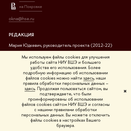
на Покровке
okna@hse.ru
РЕДАКЦИЯ
Мария Юдкевич, руководитель проекта (2012-22)
Дмитрий Дагаев, руководитель проекта (2022-23)
Мы используем файлы cookies для улучшения
работы сайта НИУ ВШЭ и большего
Сергей Матвеев, шеф-редактор (2017-23)
удобства его использования. Более
подробную информацию об использовании
Арсений Кустов, редактор сайта
файлов cookies можно найти
здесь
, наши
правила обработки персональных данных –
Владимир Селивёрстов, обозреватель
здесь
. Продолжая пользоваться сайтом, вы
✖
подтверждаете, что были
Анна Шестакова, обозреватель
проинформированы об использовании
файлов cookies сайтом НИУ ВШЭ и согласны
с нашими правилами обработки
персональных данных. Вы можете отключить
файлы cookies в настройках Вашего
© 1993–2026 НИУ ВШЭ
Редактору
браузера.