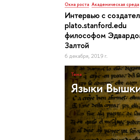
Окна роста
Академическая среда
Интервью с создате
plato.stanford.edu
философом Эдвардо
Залтой
6 декабря, 2019 г.
Тема
Языки Вышк