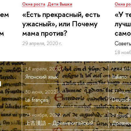
Окна роста
Дети Вышки
Окна ро
лем
«Есть прекрасный, есть
«У т
ужасный», или Почему
лучш
м
мама против?
само
Советы
29 апреля, 2020 г.
18 нояб
14 апреля, 2020 г.
22 сентя
Японский язык
Italiano
и
30 июня, 2022 г.
27 апре
Le français
Deutsch
23 ноября, 2022 г.
6 февра
上古漢語 – Древнекитайский
Древнее