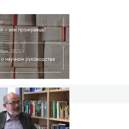
ля
й – или проиграешь!
бря, 2021 г.
 о научном руководстве