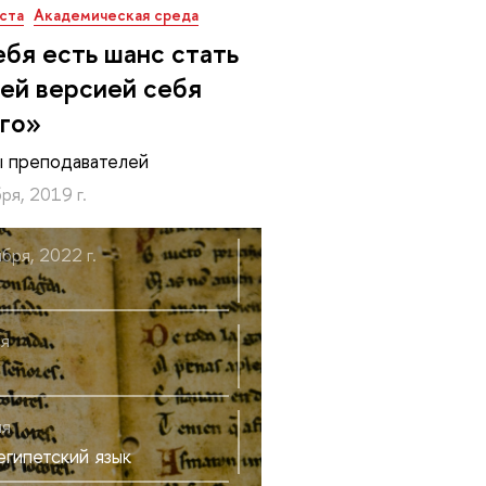
ста
Академическая среда
ебя есть шанс стать
ей версией себя
го»
 преподавателей
ря, 2019 г.
бря, 2022 г.
ля
ля
гипетский язык