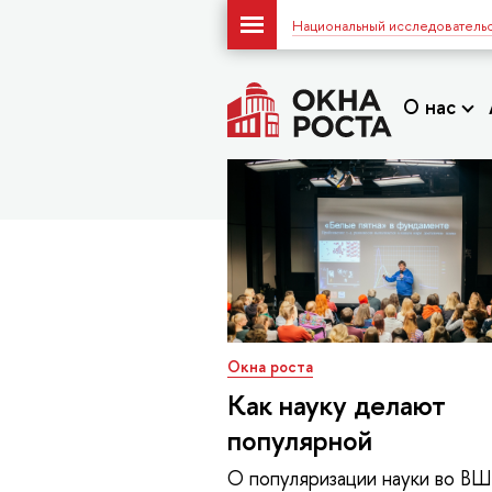
Национальный исследовательс
О нас
Окна роста
Как науку делают
популярной
О популяризации науки во В