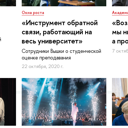
Окна роста
Академ
«Инструмент обратной
«Воз
связи, работающий на
мы н
й
весь университет»
а пр
Сотрудники Вышки о студенческой
7 октяб
оценке преподавания
22 октября, 2020 г.