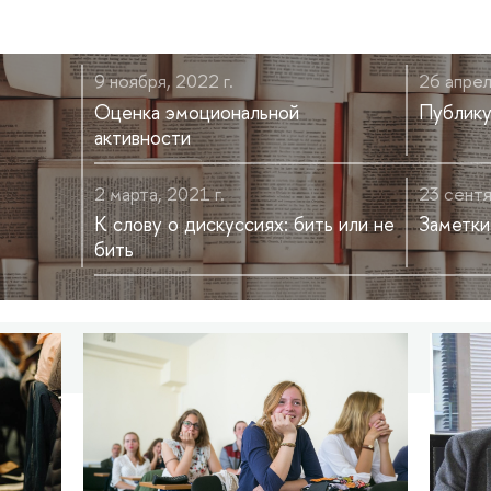
9 ноября, 2022 г.
26 апре
Оценка эмоциональной
Публику
активности
2 марта, 2021 г.
23 сентя
К слову о дискуссиях: бить или не
Заметки
бить