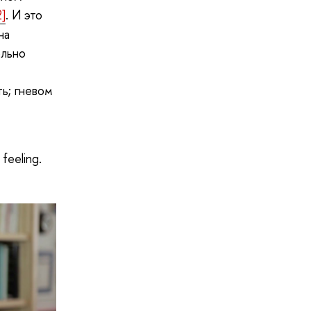
2]
. И это
на
ольно
ь; гневом
feeling.