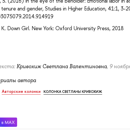
 S. (2016) In the eye of the beholder: Emotional labor in 
h tenure and gender, Studies in Higher Education, 41:1, 3-20
03075079.2014.914919
K. Down Girl. New York: Oxford University Press, 2018
екста:
Кривохиж Светлана Валентиновна
, 9 ноября
ериалы автора
Авторские колонки
КОЛОНКА СВЕТЛАНЫ КРИВОХИЖ