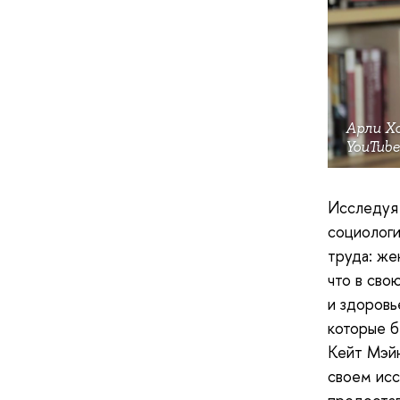
Арли Х
YouTube
Исследуя 
социолог
труда: же
что в сво
и здоровь
которые б
Кейт Мэйн
своем исс