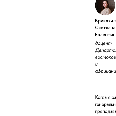
Кривохи
Светлана
Валентин
доцент
Департа
востоков
и
африкан
Когда я р
генеральн
преподава