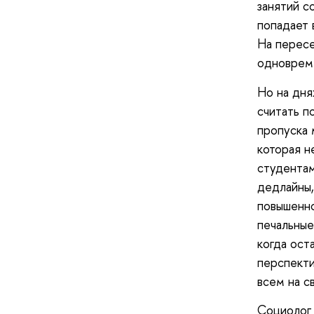
занятий с
попадает 
На пересе
одновреме
Но на дня
считать п
пропуска 
которая н
студентам
дедлайны,
повышенно
печальные
когда ост
перспекти
всем на с
Социолог 