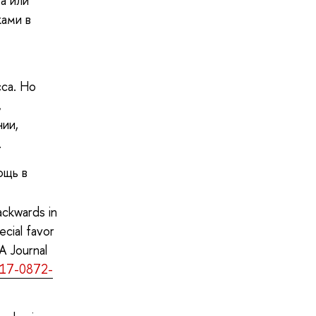
а или
ками в
сса. Но
,
ии,
.
ощь в
ackwards in
cial favor
A Journal
017-0872-