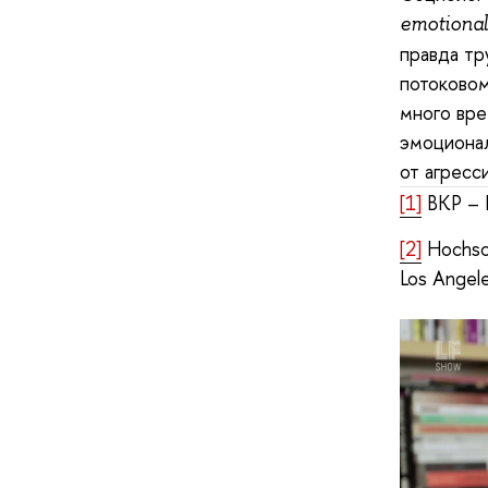
emotional
правда тр
потоковом
много вре
эмоционал
от агресс
[1]
ВКР – 
[2]
Hochsch
Los Angele