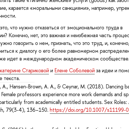
лять такие «типично женские» услуги (goods) как забот
ие, карается «моральными санкциями», например, упре
чности.
 это, что нужно отказаться от эмоционального труда в
ии? Конечно, нет, это важная и неизбежная часть проце
ужно говорить о нем, признать, что это труд, и, конечно
иться к диалогу о его более равномерном распределен
уже идет в международном академическом сообществе
Екатерине Стариковой
и
Елене Соболевой
за идеи и пом
е текста.
li, A., Hansen-Brown, A. A., & Ceynar, M. (2018). Dancing b
: Female professors experience more work demands and spe
particularly from academically entitled students. Sex Roles: 
ch, 79(3-4), 136–150.
https://doi.org/10.1007/s11199-