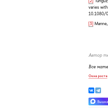
[2]
Tunguz,
varies wit
10.1080/
[3]
Manne, 
Автор т
Все мат
Окна роста