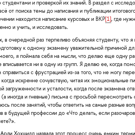
о студентами и проверкой их знаний. В раздел с исслед
всё от поиска темы до написания и публикации итогового
чении находится написание курсовых и ВКР
[1]
, где нуж
нно и учить, и исследовать.
х, в очередной раз терпеливо объясняя студенту, что я
одготовку к одному экзамену уважительной причиной дл
моего, я поймала себя на мысли, что делаю еще одну ра
е вписывается ни в одну из групп. Я делаю ее, когда пом
 справиться с фрустрацией из-за того, что не могу пер
 когда искренне сочувствую, читая их эмоциональные п
й загруженности и усталости, когда после экзамена от
 (а иногда и гневные) письма с просьбой пересмотреть 
аюсь после занятий, чтобы ответить на самые разные во
в в будущей профессии до «Что делать, если разочаров
вете?».
Арли Хохшилд назвала этот процесс очень емким терм