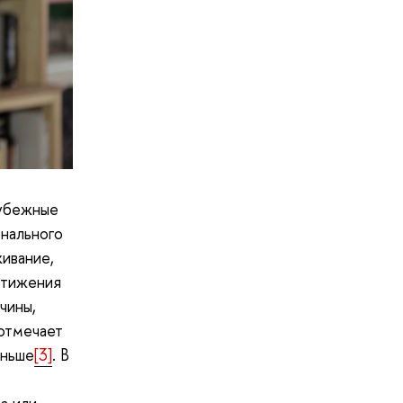
рубежные
нального
ивание,
стижения
чины,
 отмечает
еньше
[3]
. В