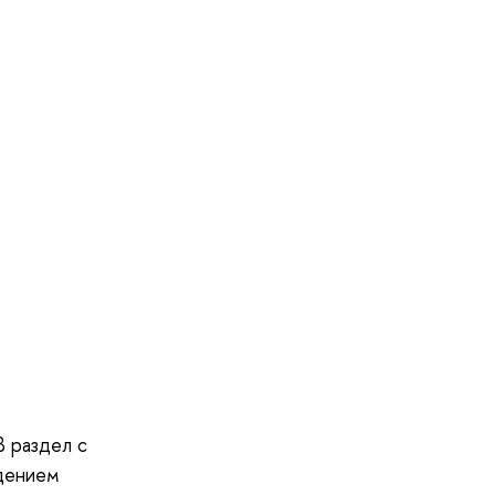
В раздел с
едением