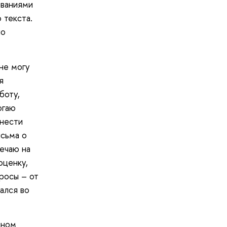
ованиями
 текста.
но
 не могу
я
боту,
огаю
енести
исьма о
вечаю на
оценку,
просы – от
ался во
ином