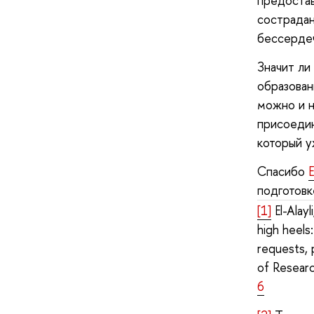
предостав
сострадан
бессерде
Значит ли
образован
можно и н
присоедин
который 
Спасибо
подготовк
[1]
El-Alay
high heels
requests, 
of Resear
6