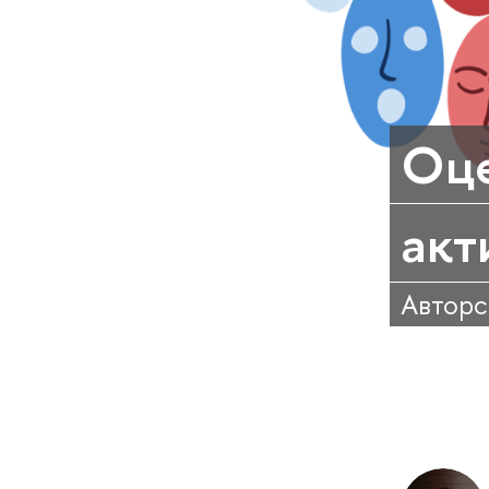
Оце
акт
Авторс