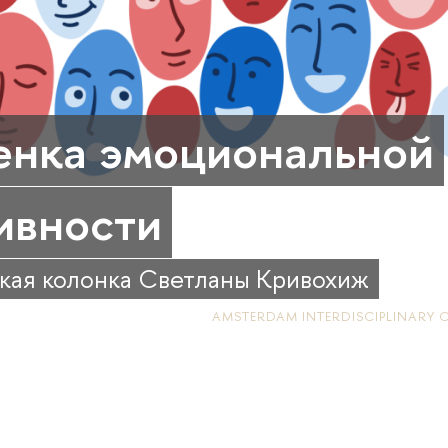
нка эмоциональной
ивности
кая колонка Светланы Кривохиж
AMSTERDAM INTERDISCIPLINARY C