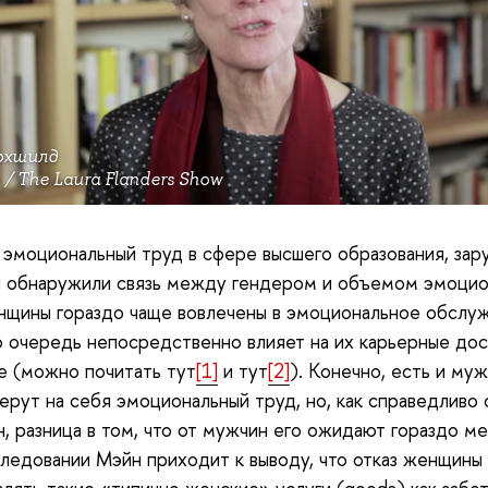
охшилд
 / The Laura Flanders Show
эмоциональный труд в сфере высшего образования, за
и обнаружили связь между гендером и объемом эмоцио
нщины гораздо чаще вовлечены в эмоциональное обслуж
ю очередь непосредственно влияет на их карьерные до
е (можно почитать тут
[1]
и тут
[2]
). Конечно, есть и муж
ерут на себя эмоциональный труд, но, как справедливо
, разница в том, что от мужчин его ожидают гораздо м
ледовании Мэйн приходит к выводу, что отказ женщины