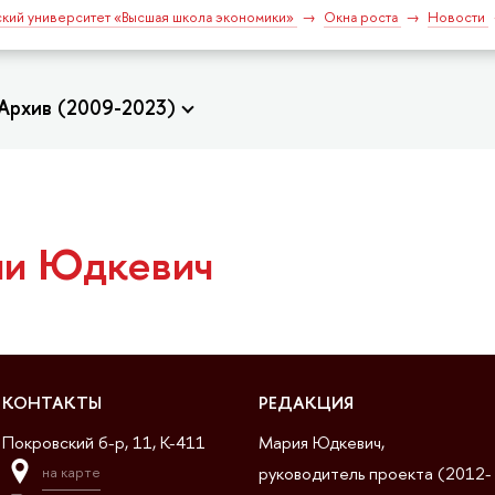
кий университет «Высшая школа экономики»
Окна роста
Новости
Архив (2009-2023)
ии Юдкевич
КОНТАКТЫ
РЕДАКЦИЯ
Покровский б-р, 11, K-411
Мария Юдкевич,
руководитель проекта (2012-
на карте