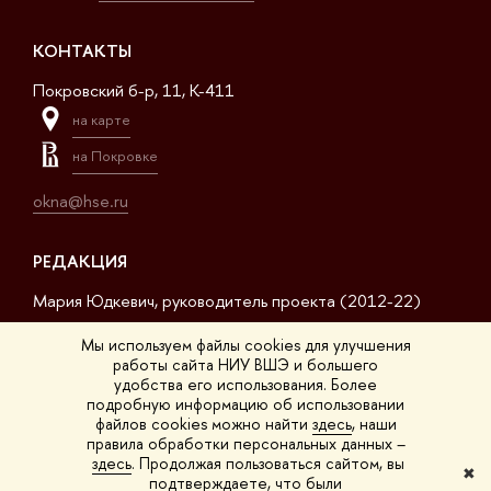
КОНТАКТЫ
Покровский б-р, 11, K-411
на карте
на Покровке
okna@hse.ru
РЕДАКЦИЯ
Мария Юдкевич, руководитель проекта (2012-22)
Дмитрий Дагаев, руководитель проекта (2022-23)
Мы используем файлы cookies для улучшения
работы сайта НИУ ВШЭ и большего
Сергей Матвеев, шеф-редактор (2017-23)
удобства его использования. Более
подробную информацию об использовании
Арсений Кустов, редактор сайта
файлов cookies можно найти
здесь
, наши
правила обработки персональных данных –
Владимир Селивёрстов, обозреватель
здесь
. Продолжая пользоваться сайтом, вы
✖
подтверждаете, что были