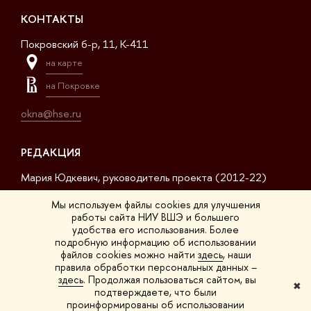
КОНТАКТЫ
Покровский б-р, 11, K-411
на карте
на Покровке
okna@hse.ru
РЕДАКЦИЯ
Мария Юдкевич, руководитель проекта (2012-22)
Дмитрий Дагаев, руководитель проекта (2022-23)
Мы используем файлы cookies для улучшения
работы сайта НИУ ВШЭ и большего
Сергей Матвеев, шеф-редактор (2017-23)
удобства его использования. Более
подробную информацию об использовании
Арсений Кустов, редактор сайта
файлов cookies можно найти
здесь
, наши
правила обработки персональных данных –
Владимир Селивёрстов, обозреватель
здесь
. Продолжая пользоваться сайтом, вы
✖
подтверждаете, что были
Анна Шестакова, обозреватель
проинформированы об использовании