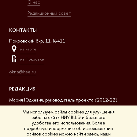
О нас
Редакционный совет
КОНТАКТЫ
Покровский б-р, 11, K-411
на карте
на Покровке
okna@hse.ru
РЕДАКЦИЯ
Мария Юдкевич, руководитель проекта (2012-22)
Дмитрий Дагаев, руководитель проекта (2022-23)
Мы используем файлы cookies для улучшения
работы сайта НИУ ВШЭ и большего
Сергей Матвеев, шеф-редактор (2017-23)
удобства его использования. Более
подробную информацию об использовании
Арсений Кустов, редактор сайта
файлов cookies можно найти
здесь
, наши