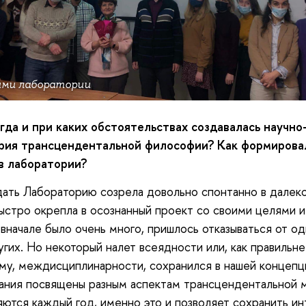
ями лаборатории
гда и при каких обстоятельствах создавалась научно
рия трансцендентальной философии? Как формирова
в лаборатории?
ать Лабораторию созрела довольно спонтанно в далек
быстро окрепла в осознанный проект со своими целями и
вначале было очень много, пришлось отказываться от од
угих. Но некоторый налет всеядности или, как правильне
му, междисциплинарности, сохранился в нашей концепц
ния посвящены разным аспектам трансцендентальной 
ются каждый год, именно это и позволяет сохранить ин