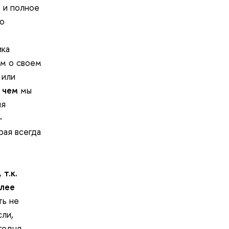
 и полное
 о
ика
ем о своем
 или
,
чем
мы
ия
–
рая всегда
т.к.
олее
ь не
сли,
годня