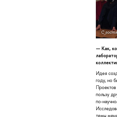
С гост
— Как, ко
лаборато
коллекти
Идея созд
году, но 
Проектов 
пользу др
по-научно
Исследова
темы меня