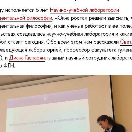
ду исполняется 5 лет
Научно-учебной лаборатории
дентальной философии
. «Окна роста» решили выяснить, 
ентальная философия, и как учёные работают в её поле,
ьствах создавалась научно-учебная лаборатория и каки
ой ставит сегодня. Обо всём этом нам рассказали
Свет
 заведующая лабораторией, профессор факультета гуман
), и
Диана Гаспарян
, главный научный сотрудник лаборат
р ФГН.