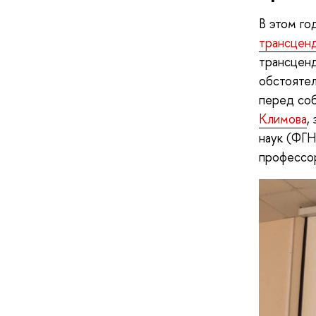
В этом го
трансцен
трансценд
обстоятел
перед соб
Климова
,
наук (ФГН
профессо