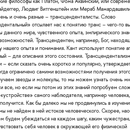
кие философы как Платон, Фома Аквинский, или соврем
йдеггер, Людвиг Витгенштейн или Мераб Мамардашвили
чень и очень разные – трансценденталисты. Слово
дентальный» отсылает нас к понятию транс – чего-то 
ы данного мира, чувственного опыта, эмпирического зна
возможностей. Трансцендентен, например, Бог, находя
у нашего опыта и понимания. Кант использует понятие 
ый – для описания этого состояния. Трансцендентализм
 – если сказать очень коротко и популярно, утверждает
егда ограничено самими возможностями получения этого
зучаем звезды и молекулы, то мы можем узнать очень м
ти все, но если мы потом из этих знаний попробуем сло
 «устройстве» самого наблюдателя, например человека, 
 получится. Как бы далеко мы не продвинулись в изучени
мы не найдем в ней истоков человеческого. Скорее, нао
м будем убеждаться на каждом шагу, каким чужестран
вствовать себя человек в окружающей его физической