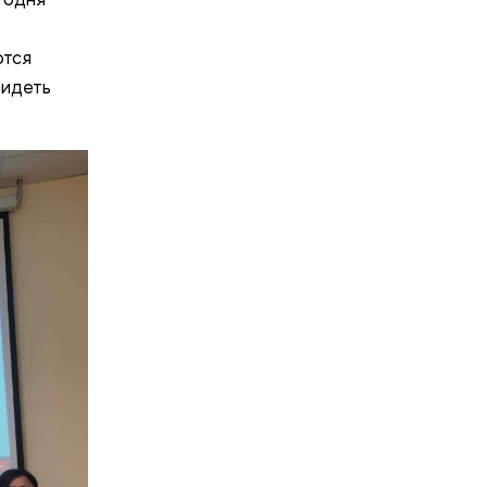
ются
видеть