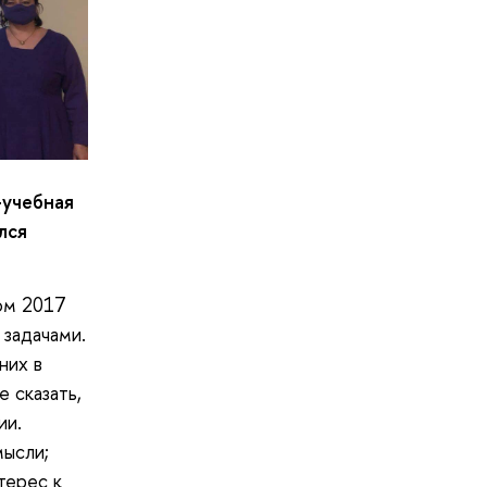
-учебная
лся
ом 2017
 задачами.
них в
е сказать,
ии.
мысли;
терес к