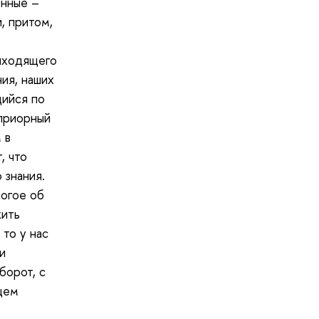
енные –
, притом,
выходящего
ния, наших
щийся по
априорный
 в
, что
 знания.
ногое об
жить
то у нас
и
борот, с
цем