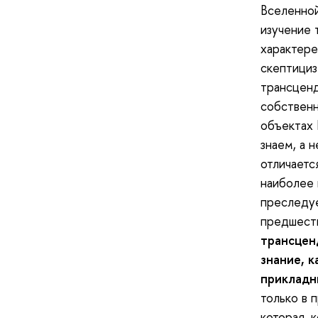
Вселенной
изучение 
характере
скептициз
трансценд
собственн
объектах 
знаем, а н
отличаетс
наиболее 
преследуе
предшеств
трансцен
знание, к
прикладн
только в 
которая, 