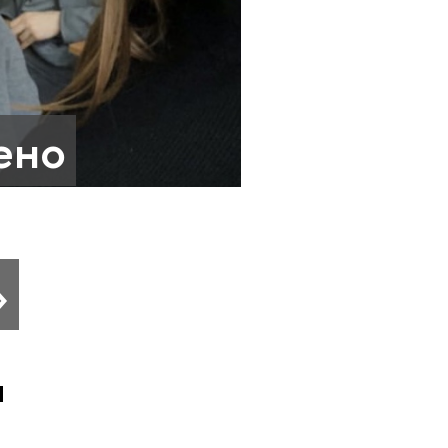
ено
»
и