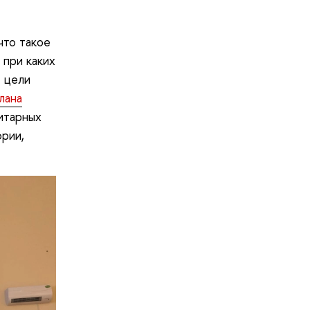
что такое
 при каких
е цели
лана
итарных
ории,