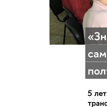
«Зн
сам
пол
5 ле
тран