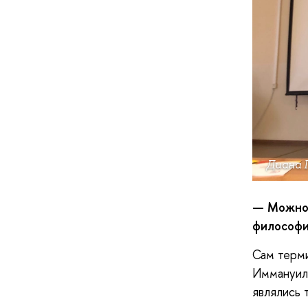
Диана 
— Можно 
философи
Сам терми
Иммануила
являлись 