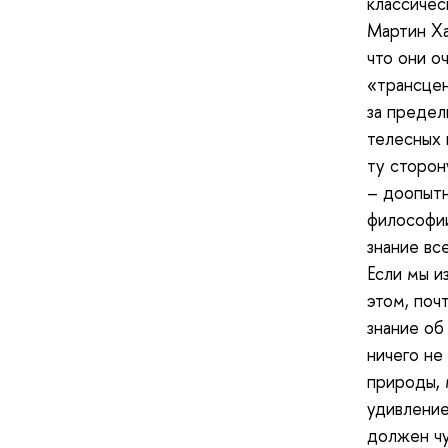
классичес
Мартин Ха
что они о
«трансцен
за предел
телесных 
ту сторон
– доопытн
философии
знание вс
Если мы и
этом, поч
знание об
ничего не
природы, 
удивление
должен чу