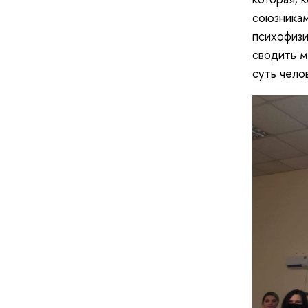
союзникам
психофизи
сводить м
суть чело