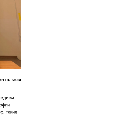
ентальная
следием
софии
р, такие