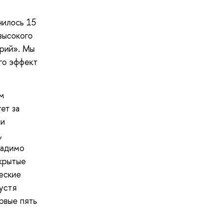
нилось 15
высокого
орий». Мы
го эффект
ым
ет за
ли
,
ладимо
ткрытые
жеские
устя
рвые пять