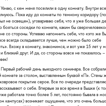
 Узнаю, с кем меня поселили в одну комнату. Внутри все
лнуюсь. Пока иду до комнаты по темному коридору (п
ыл не освещен), уговариваю себя, что я уже большая де
о бояться соседки по комнате, каким бы сверхчеловеко
мне со стороны. Успеваю напомнить себе, что «это же Вы
 все всегда складывается лучше, чем можно было себе
ть». Вхожу в комнату, знакомимся, и вот уже 15 лет у 
и близкий друг. И да, со стороны вовсе не показалось –
век!
 Первый рабочий день выездного семинара. Все собрали
 комнате за столом, выставленным буквой «П». Стены 
ковровое покрытие серое. Все по очереди представляю
ассказывают о себе. Впервые за все время в Вышке (к т
же работала точно более 5 лет, постоянно бывала в мо
ом кампусах) возникает ощущение, что это очень больш