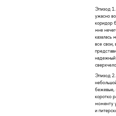
Эпизод 1.
ужасно во
коридор б
мне нечег
казалась 
все свои,
представи
надежный 
сверхчело
Эпизод 2.
небольшой
бежевые, 
коротко р
моменту у
и питерск