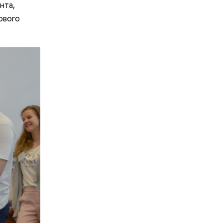
нта,
ового