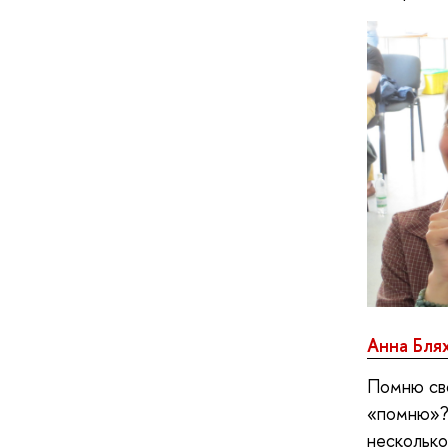
Анна Бля
Помню сво
«помню»? 
несколько