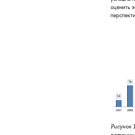
оценить э
перспекти
Рисунок 
потенци