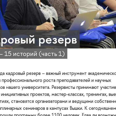
ровый резерв
– 15 историй (часть 1)
да кадровый резерв – важный инструмент академическ
и профессионального роста преподавателей и научных
ов нашего университета. Резервисты принимают участие
 инициативных проектов, мастер-классах, тренингах, вы
иях, становятся организаторами и ведущими собствен
плинарных семинаров в кампусах Вышки. К сегодняшне
рошли программу более 1100 человек. Едва ли возможн