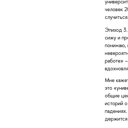
университ
человек 2
случитьс
Эпизод 3.
сижу и пр
понимаю, 
невероятн
работе» –
вдохновля
Мне кажет
это «унив
общие цен
историй о
падениях.
держится 