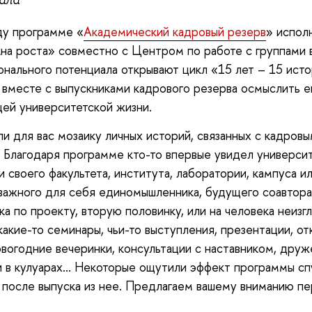
ду программе «
Академический кадровый резерв
» испол
кна роста» совместно с Центром по работе с группами 
нального потенциала открывают цикл «15 лет – 15 ист
 вместе с выпускниками кадрового резерва осмыслить е
ей университетской жизни.
и для вас мозаику личных историй, связанных с кадров
 Благодаря программе кто-то впервые увидел университ
 своего факультета, института, лаборатории, кампуса и
важного для себя единомышленника, будущего соавтора
ка по проекту, вторую половинку, или на человека неизг
какие-то семинары, чьи-то выступления, презентации, о
овогодние вечеринки, консультации с наставником, дру
 в кулуарах... Некоторые ощутили эффект программы сп
 после выпуска из нее. Предлагаем вашему вниманию пе