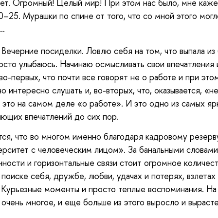
ет. Огромный! Целый мир! При этом нас было, мне каже
0–25. Мурашки по спине от того, что со мной этого могл
я…
 Вечерние посиделки. Ловлю себя на том, что выпала из
осто улыбаюсь. Начинаю осмысливать свои впечатления 
во-первых, что почти все говорят не о работе и при это
о интересно слушать и, во-вторых, что, оказывается, «не
 это на самом деле «о работе». И это одно из самых яр
ющих впечатлений до сих пор.
ся, что во многом именно благодаря кадровому резерв
ерситет с человеческим лицом». За банальными словами
ности и горизонтальные связи стоит огромное количес
 поиске себя, дружбе, любви, удачах и потерях, взлетах
 Курьезные моменты и просто теплые воспоминания. На
очень многое, и еще больше из этого выросло и вырасте