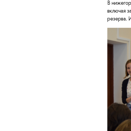
В нижего
включая з
резерва. 