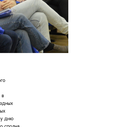
ого
 в
ездных
ных
му дню
о сполна