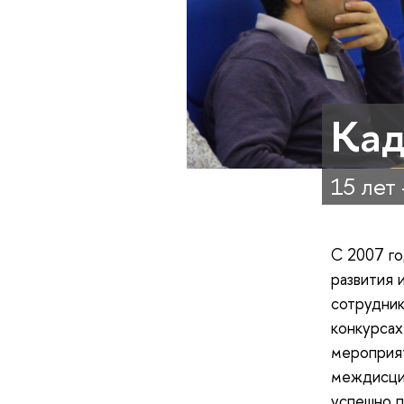
Кад
15 лет 
С 2007 го
развития 
сотрудник
конкурсах
мероприят
междисци
успешно п