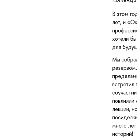
В этом го
лет, и «О
профессио
хотели бы
для будущ
Мы собрал
резервом.
пределами
встретил 
соучастни
повлияли 
лекции, н
посиделки
много лет
историй!