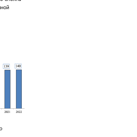
чной
о