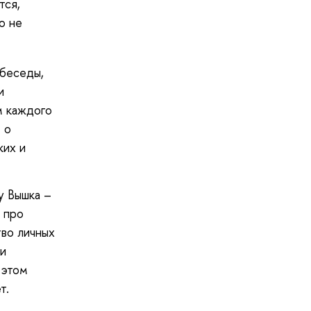
тся,
о не
 беседы,
и
м каждого
 о
ких и
у Вышка –
 про
тво личных
 и
 этом
т.