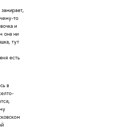
 замирает,
очему-то
вочка и
м она ни
шка, тут
меня есть
сь в
желто-
тся,
ому
сковском
ой