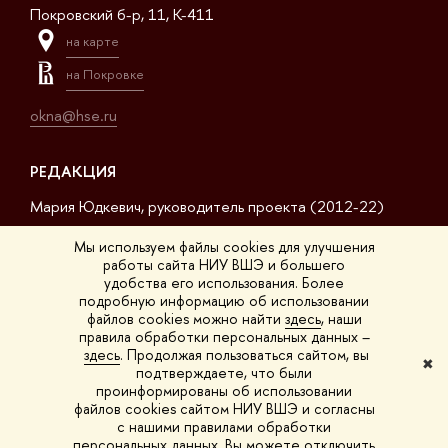
Покровский б-р, 11, K-411
на карте
на Покровке
okna@hse.ru
РЕДАКЦИЯ
Мария Юдкевич, руководитель проекта (2012-22)
Дмитрий Дагаев, руководитель проекта (2022-23)
Мы используем файлы cookies для улучшения
работы сайта НИУ ВШЭ и большего
Сергей Матвеев, шеф-редактор (2017-23)
удобства его использования. Более
подробную информацию об использовании
Арсений Кустов, редактор сайта
файлов cookies можно найти
здесь
, наши
правила обработки персональных данных –
Владимир Селивёрстов, обозреватель
здесь
. Продолжая пользоваться сайтом, вы
✖
подтверждаете, что были
Анна Шестакова, обозреватель
проинформированы об использовании
файлов cookies сайтом НИУ ВШЭ и согласны
с нашими правилами обработки
персональных данных. Вы можете отключить