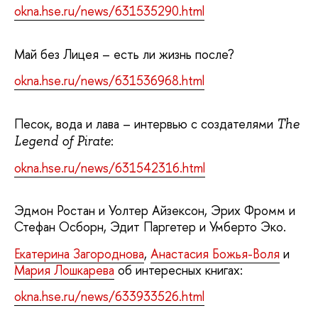
okna.hse.ru/news/631535290.html
Май без Лицея – есть ли жизнь после?
okna.hse.ru/news/631536968.html
Песок, вода и лава – интервью с создателями
The
:
Legend of Pirate
okna.hse.ru/news/631542316.html
Эдмон Ростан и Уолтер Айзексон, Эрих Фромм и
Стефан Осборн, Эдит Паргетер и Умберто Эко.
Екатерина Загороднова
,
Анастасия Божья-Воля
и
Мария Лошкарева
об интересных книгах:
okna.hse.ru/news/633933526.html