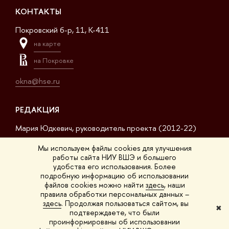
КОНТАКТЫ
Покровский б-р, 11, K-411
на карте
на Покровке
okna@hse.ru
РЕДАКЦИЯ
Мария Юдкевич, руководитель проекта (2012-22)
Дмитрий Дагаев, руководитель проекта (2022-23)
Мы используем файлы cookies для улучшения
работы сайта НИУ ВШЭ и большего
Сергей Матвеев, шеф-редактор (2017-23)
удобства его использования. Более
подробную информацию об использовании
Арсений Кустов, редактор сайта
файлов cookies можно найти
здесь
, наши
правила обработки персональных данных –
Владимир Селивёрстов, обозреватель
здесь
. Продолжая пользоваться сайтом, вы
✖
подтверждаете, что были
Анна Шестакова, обозреватель
проинформированы об использовании