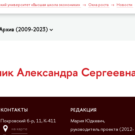
кий университет «Высшая школа экономики»
Окна роста
Новости
Архив (2009-2023)
ник Александра Сергеевн
КОНТАКТЫ
РЕДАКЦИЯ
Покровский б-р, 11, K-411
Мария Юдкевич,
руководитель проекта (2012-
на карте