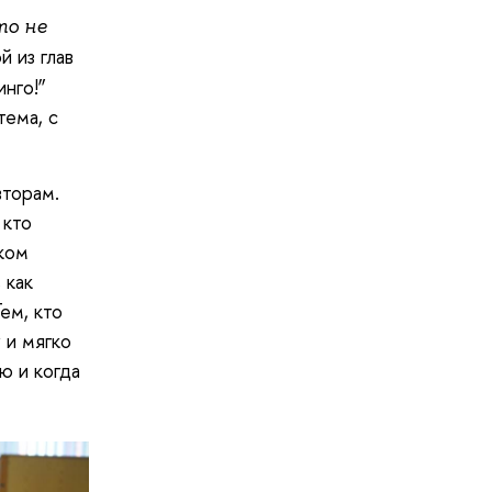
то не
й из глав
инго!”
тема, с
вторам.
 кто
ком
 как
ем, кто
 и мягко
ю и когда