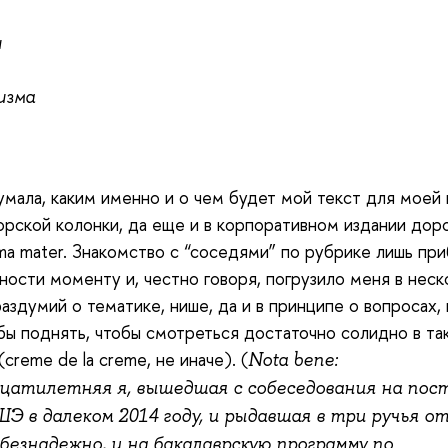
и
изма
умала, каким именно и о чем будет мой текст для моей 
орской колонки, да еще и в корпоративном издании дор
ma mater. Знакомство с “соседями” по рубрике лишь пр
ности моменту и, честно говоря, погрузило меня в неск
аздумий о тематике, нише, да и в принципе о вопросах,
бы поднять, чтобы смотреться достаточно солидно в та
creme de la creme, не иначе). (
Nota bene:
атилетняя я, вышедшая с собеседования на пос
Э в далеком 2014 году, и рыдавшая в три ручья от
 безнадежно, и на бакалаврскую программу по