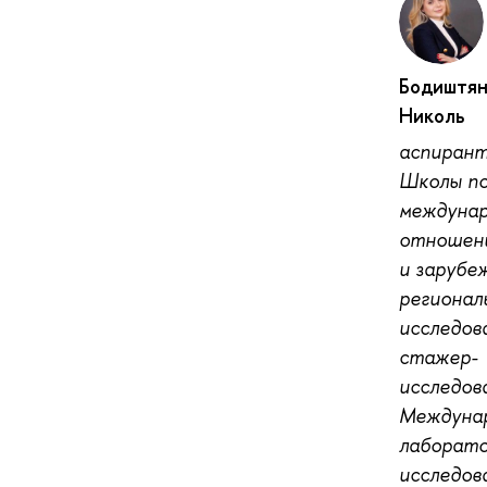
Бодиштян
Николь
аспиран
Школы п
междуна
отношен
и зарубе
регионал
исследов
стажер-
исследов
Междуна
лаборат
исследов