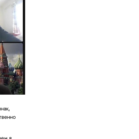
нак,
твенно
аем в