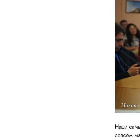
Николь
Наши самы
совсем ма