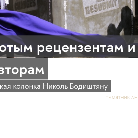
отым рецензентам и
вторам
кая колонка Николь Бодиштяну
ПАМЯТНИК АН