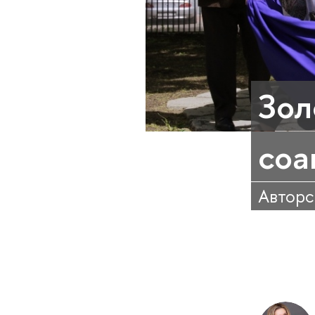
Зол
соа
Авторс