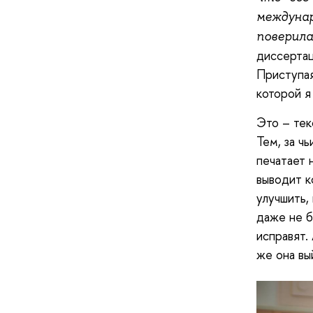
междунар
поверила
диссертац
Приступая
которой я
Это – тек
Тем, за ч
печатает 
выводит к
улучшить,
даже не б
исправят.
же она вы