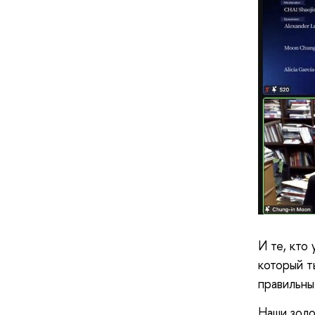
И те, кто
который т
правильны
Наши золо