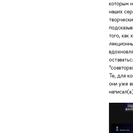
которым н
наших сер
творчески
подсказыв
того, как 
лекционны
вдохновляю
оставатьс
“соавтора
Те, для к
они уже ви
написал(а