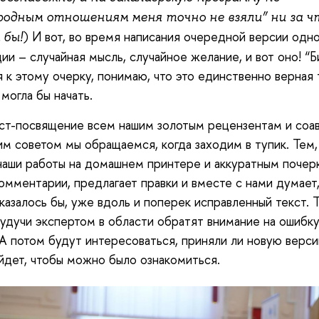
одным отношениям меня точно не взяли” ни за ч
) И вот, во время написания очередной версии одно
 бы!
ии – случайная мысль, случайное желание, и вот оно! “Б
 к этому очерку, понимаю, что это единственно верная 
 могла бы начать.
ст-посвящение всем нашим золотым рецензентам и соа
ьим советом мы обращаемся, когда заходим в тупик. Тем,
наши работы на домашнем принтере и аккуратным почер
омментарии, предлагает правки и вместе с нами думает,
 казалось бы, уже вдоль и поперек исправленный текст. Т
удучи экспертом в области обратят внимание на ошибку
 А потом будут интересоваться, приняли ли новую верси
йдет, чтобы можно было ознакомиться.