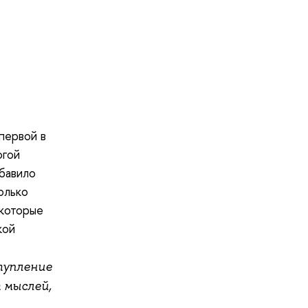
первой в
огой
ибавило
олько
 которые
кой
тупление
 мыслей,