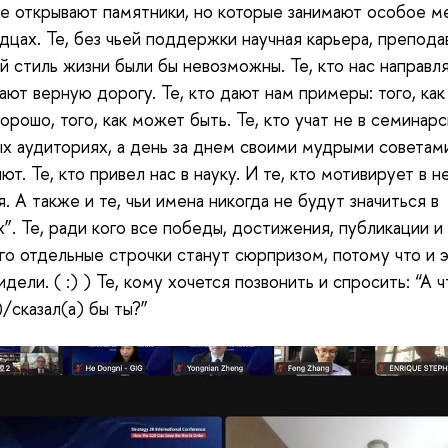
е открывают памятники, но которые занимают особое м
дцах. Те, без чьей поддержки научная карьера, препода
й стиль жизни были бы невозможны. Те, кто нас направл
ают верную дорогу. Те, кто дают нам примеры: того, как
хорошо, того, как может быть. Те, кто учат не в семинарс
х аудиториях, а день за днем своими мудрыми советами.
т. Те, кто привел нас в науку. И те, кто мотивирует в н
я. А также и те, чьи имена никогда не будут значиться в
х”. Те, ради кого все победы, достижения, публикации и
ого отдельные строчки станут сюрпризом, потому что и э
дели. ( :) ) Те, кому хочется позвонить и спросить: “А ч
)/сказал(а) бы ты?”