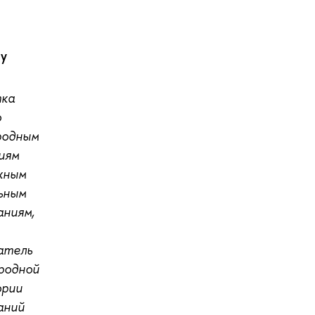
у
тка
о
родным
иям
жным
ьным
аниям,
атель
родной
ории
аний