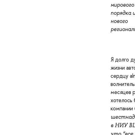
мирового
порядка 
нового
регионал
Я долго д
жизни авт
сердцу al
волнитель
месяцев р
хотелось 
компании (
шестнадц
в НИУ ВШ
что “все