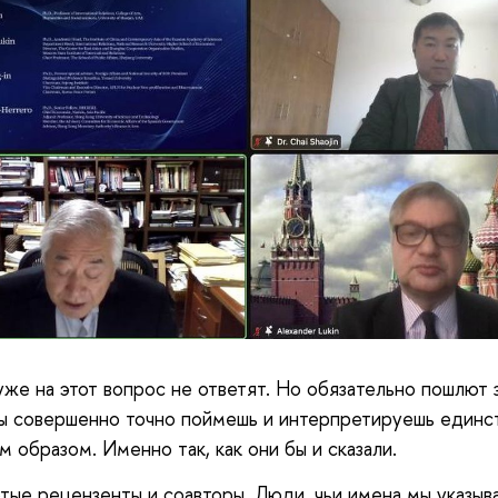
 уже на этот вопрос не ответят. Но обязательно пошлют з
ы совершенно точно поймешь и интерпретируешь единс
м образом. Именно так, как они бы и сказали.
тые рецензенты и соавторы. Люди, чьи имена мы указыв