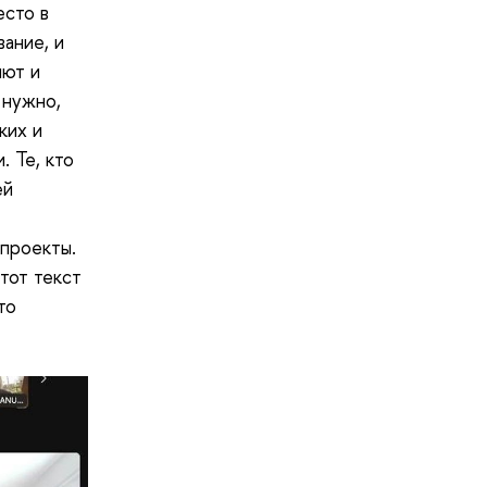
есто в
вание, и
яют и
 нужно,
ких и
 Те, кто
ей
 проекты.
тот текст
то