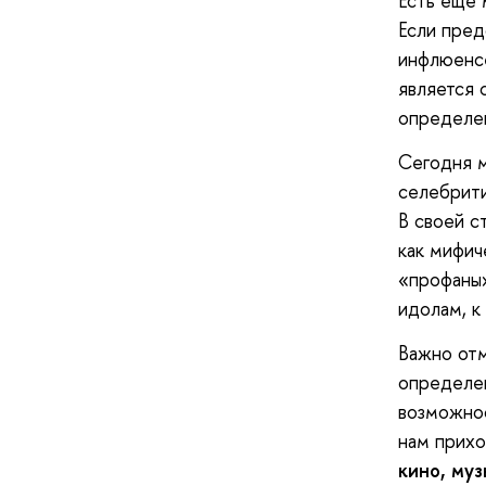
Есть еще 
Если пред
инфлюенсе
является 
определе
Сегодня м
селебрити
В своей с
как мифич
«профаны»
идолам, к
Важно отм
определен
возможнос
нам прих
кино, муз