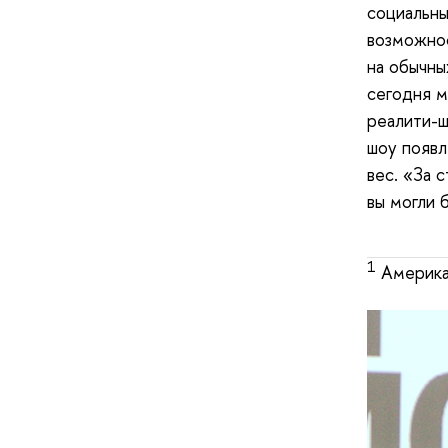
социальны
возможнос
на обычны
сегодня м
реалити-ш
шоу появл
вес. «За 
вы могли 
1
Америка