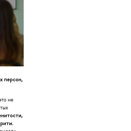
х персон,
это не
итых
енитости,
рити.