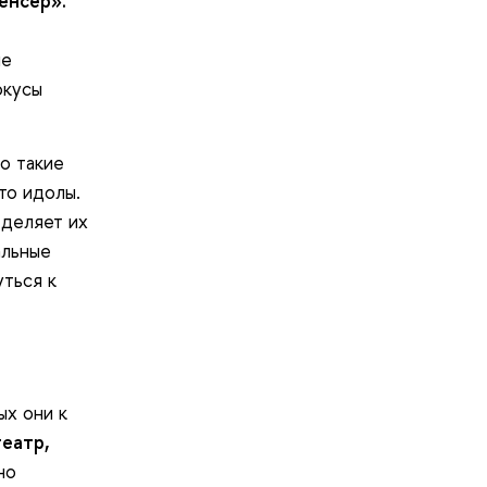
енсер».
не
окусы
о такие
то идолы.
деляет их
альные
уться к
ых они к
театр,
но