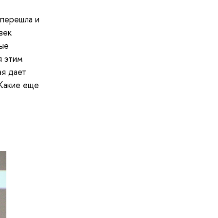
перешла и
век
ные
я этим
ая дает
 Какие еще