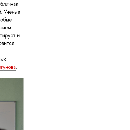
убличная
. Ученые
собые
ением
тирует и
овится
ных
огунова
.