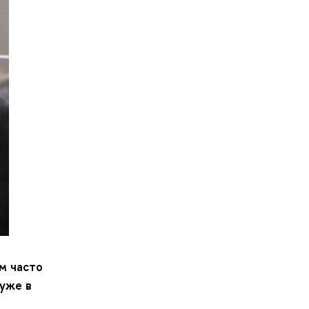
м часто
 уже в