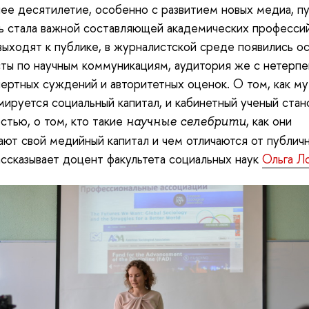
ее десятилетие, особенно с развитием новых медиа, п
ь стала важной составляющей академических профессий
выходят к публике, в журналистской среде появились о
ты по научным коммуникациям, аудитория же с нетерп
ертных суждений и авторитетных оценок. О том, как му
ируется социальный капитал, и кабинетный ученый стан
стью, о том, кто такие
, как они
научные селебрити
ают свой медийный капитал и чем отличаются от публич
ассказывает доцент факультета социальных наук
Ольга Л