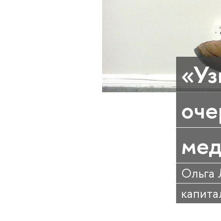
«Уз
оче
мед
Ольга 
капита