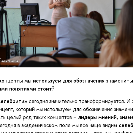
огунова
концепты мы используем для обозначения знамениты
тими понятиями стоит?
селебрити»
сегодня значительно трансформируется. И 
нцепт, который мы используем для обозначения знамен
сть целый ряд таких концептов –
лидеры мнений,
знам
годня в академическом поле мы все чаще видим
селеб