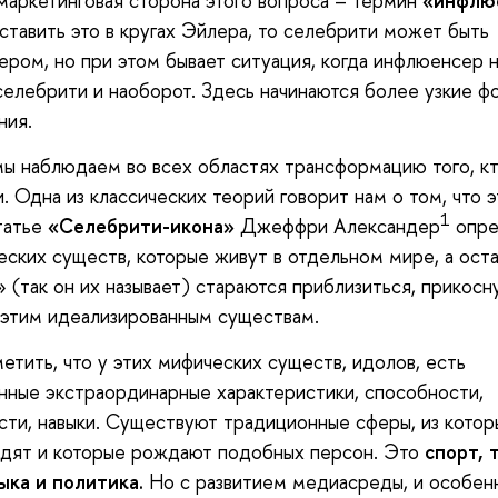
маркетинговая сторона этого вопроса – термин
«инфлю
ставить это в кругах Эйлера, то селебрити может быть
ром, но при этом бывает ситуация, когда инфлюенсер 
селебрити и наоборот. Здесь начинаются более узкие ф
ния.
ы наблюдаем во всех областях трансформацию того, кт
. Одна из классических теорий говорит нам о том, что э
1
татье
«Селебрити-икона»
Джеффри Александер
опре
еских существ, которые живут в отдельном мире, а ост
 (так он их называет) стараются приблизиться, прикосн
 этим идеализированным существам.
етить, что у этих мифических существ, идолов, есть
ные экстраординарные характеристики, способности,
ти, навыки. Существуют традиционные сферы, из котор
одят и которые рождают подобных персон. Это
спорт, 
ыка и политика.
Но с развитием медиасреды, и особен