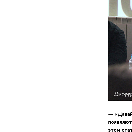
Джеффр
— «Давай
появляют
этом стат