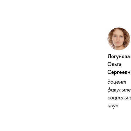
Логунова
Ольга
Сергеевн
доцент
факульт
социальн
наук