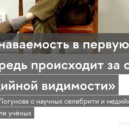
наваемость в перву
редь происходит за 
ийной видимости»
Логунова о научных селебрити и медий
ле учёных
СЛАВ