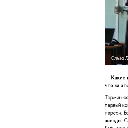
Ольга Л
— Какие 
что за э
Термин
«
первый ко
персон. Е
звезды.
Се