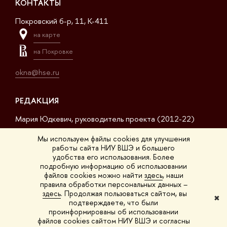
КОНТАКТЫ
Покровский б-р, 11, K-411
на карте
на Покровке
okna@hse.ru
РЕДАКЦИЯ
Мария Юдкевич, руководитель проекта (2012-22)
Дмитрий Дагаев, руководитель проекта (2022-23)
Мы используем файлы cookies для улучшения
работы сайта НИУ ВШЭ и большего
Сергей Матвеев, шеф-редактор (2017-23)
удобства его использования. Более
подробную информацию об использовании
Арсений Кустов, редактор сайта
файлов cookies можно найти
здесь
, наши
правила обработки персональных данных –
Владимир Селивёрстов, обозреватель
здесь
. Продолжая пользоваться сайтом, вы
✖
подтверждаете, что были
Анна Шестакова, обозреватель
проинформированы об использовании
файлов cookies сайтом НИУ ВШЭ и согласны