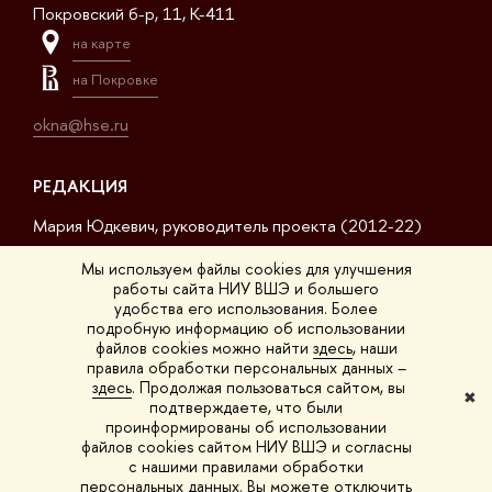
Покровский б-р, 11, K-411
на карте
на Покровке
okna@hse.ru
РЕДАКЦИЯ
Мария Юдкевич, руководитель проекта (2012-22)
Дмитрий Дагаев, руководитель проекта (2022-23)
Мы используем файлы cookies для улучшения
работы сайта НИУ ВШЭ и большего
Сергей Матвеев, шеф-редактор (2017-23)
удобства его использования. Более
подробную информацию об использовании
Арсений Кустов, редактор сайта
файлов cookies можно найти
здесь
, наши
правила обработки персональных данных –
Владимир Селивёрстов, обозреватель
здесь
. Продолжая пользоваться сайтом, вы
✖
подтверждаете, что были
Анна Шестакова, обозреватель
проинформированы об использовании
файлов cookies сайтом НИУ ВШЭ и согласны
с нашими правилами обработки
персональных данных. Вы можете отключить