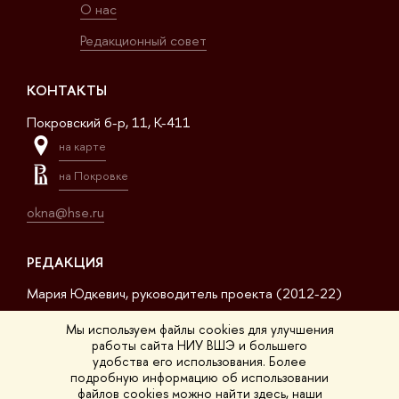
О нас
Редакционный совет
КОНТАКТЫ
Покровский б-р, 11, K-411
на карте
на Покровке
okna@hse.ru
РЕДАКЦИЯ
Мария Юдкевич, руководитель проекта (2012-22)
Дмитрий Дагаев, руководитель проекта (2022-23)
Мы используем файлы cookies для улучшения
работы сайта НИУ ВШЭ и большего
Сергей Матвеев, шеф-редактор (2017-23)
удобства его использования. Более
подробную информацию об использовании
Арсений Кустов, редактор сайта
файлов cookies можно найти
здесь
, наши