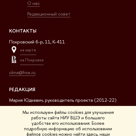
О нас
Редакционный совет
КОНТАКТЫ
Покровский б-р, 11, K-411
на карте
на Покровке
okna@hse.ru
РЕДАКЦИЯ
Мария Юдкевич, руководитель проекта (2012-22)
Дмитрий Дагаев, руководитель проекта (2022-23)
Мы используем файлы cookies для улучшения
работы сайта НИУ ВШЭ и большего
Сергей Матвеев, шеф-редактор (2017-23)
удобства его использования. Более
подробную информацию об использовании
Арсений Кустов, редактор сайта
файлов cookies можно найти
здесь
, наши