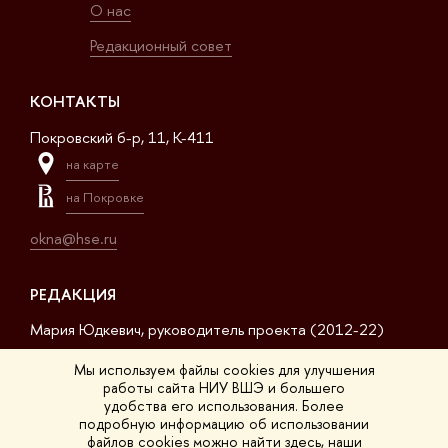
О нас
Редакционный совет
КОНТАКТЫ
Покровский б-р, 11, K-411
на карте
на Покровке
okna@hse.ru
РЕДАКЦИЯ
Мария Юдкевич, руководитель проекта (2012-22)
Дмитрий Дагаев, руководитель проекта (2022-23)
Мы используем файлы cookies для улучшения
работы сайта НИУ ВШЭ и большего
Сергей Матвеев, шеф-редактор (2017-23)
удобства его использования. Более
подробную информацию об использовании
Арсений Кустов, редактор сайта
файлов cookies можно найти
здесь
, наши