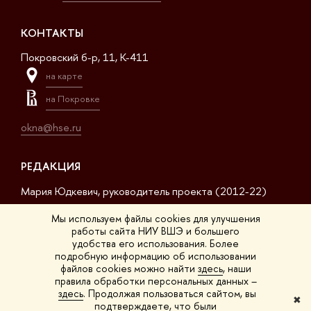
КОНТАКТЫ
Покровский б-р, 11, K-411
на карте
на Покровке
okna@hse.ru
РЕДАКЦИЯ
Мария Юдкевич, руководитель проекта (2012-22)
Дмитрий Дагаев, руководитель проекта (2022-23)
Мы используем файлы cookies для улучшения
работы сайта НИУ ВШЭ и большего
Сергей Матвеев, шеф-редактор (2017-23)
удобства его использования. Более
подробную информацию об использовании
Арсений Кустов, редактор сайта
файлов cookies можно найти
здесь
, наши
правила обработки персональных данных –
Владимир Селивёрстов, обозреватель
здесь
. Продолжая пользоваться сайтом, вы
✖
подтверждаете, что были