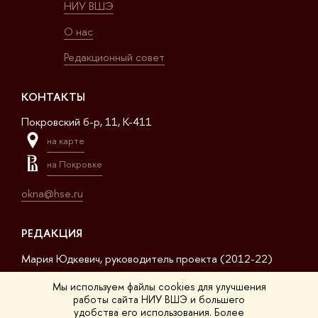
НИУ ВШЭ
О нас
Редакционный совет
КОНТАКТЫ
Покровский б-р, 11, K-411
на карте
на Покровке
okna@hse.ru
РЕДАКЦИЯ
Мария Юдкевич, руководитель проекта (2012-22)
Дмитрий Дагаев, руководитель проекта (2022-23)
Мы используем файлы cookies для улучшения
работы сайта НИУ ВШЭ и большего
Сергей Матвеев, шеф-редактор (2017-23)
удобства его использования. Более