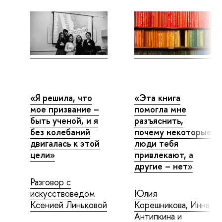
«Я решила, что
«Эта книга
мое призвание –
помогла мне
быть ученой, и я
разъяснить,
без колебаний
почему некоторые
двигалась к этой
люди тебя
цели»
привлекают, а
другие – нет»
Разговор с
искусствоведом
Юлия
Ксенией Линьковой
Корешникова, Инна
Антипкина и