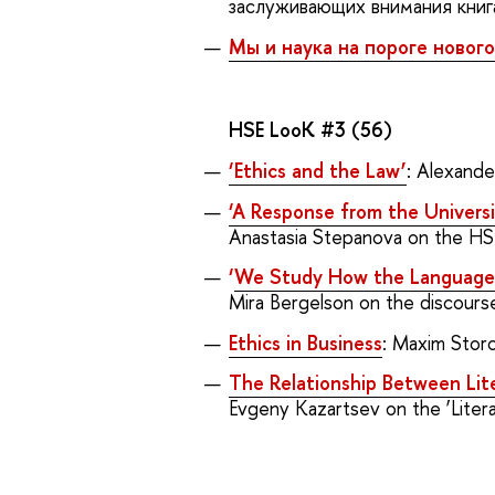
заслуживающих внимания книг
Мы и наука на пороге новог
HSE LooK #3 (56)
‘Ethics and the Law’
: Alexande
‘A Response from the Universi
Anastasia Stepanova on the HSE
‘
We Study How the Language I
Mira Bergelson on the discourse
Ethics in Business
: Maxim Stor
The Relationship Between Lit
Evgeny Kazartsev on the ‘Litera