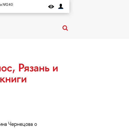
та №240:
с, Рязань и
 книги
рина Чернецова о