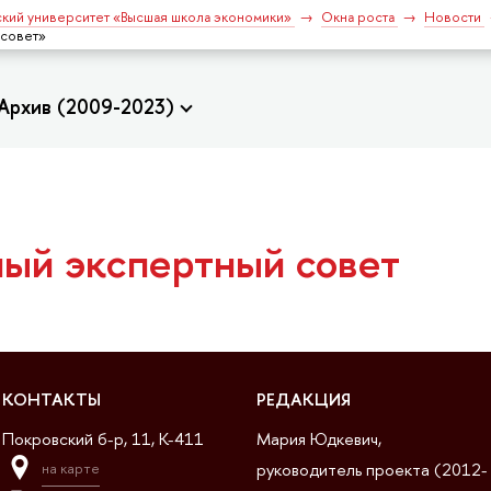
кий университет «Высшая школа экономики»
Окна роста
Новости
 совет»
Архив (2009-2023)
ый экспертный совет
КОНТАКТЫ
РЕДАКЦИЯ
Покровский б-р, 11, K-411
Мария Юдкевич,
руководитель проекта (2012-
на карте