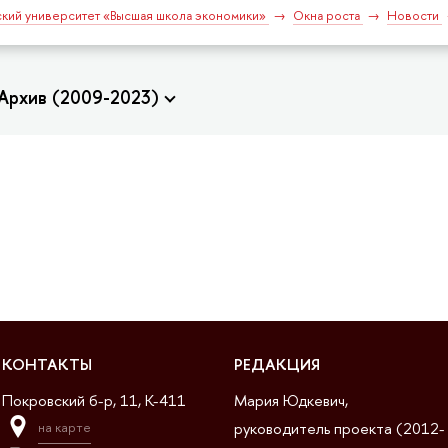
кий университет «Высшая школа экономики»
Окна роста
Новости
Архив (2009-2023)
КОНТАКТЫ
РЕДАКЦИЯ
Покровский б-р, 11, K-411
Мария Юдкевич,
руководитель проекта (2012-
на карте